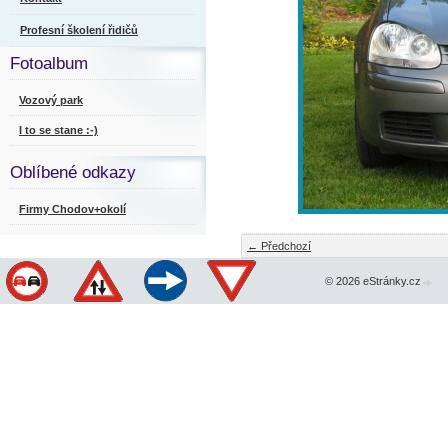
Profesní školení řidičů
Fotoalbum
Vozový park
I to se stane :-)
Oblíbené odkazy
Firmy Chodov+okolí
← Předchozí
© 2026 eStránky.cz