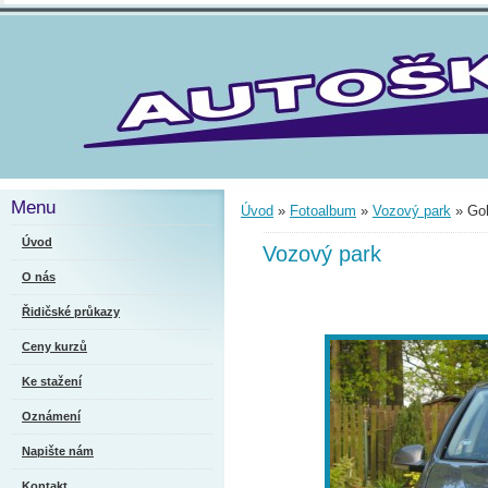
Menu
Úvod
»
Fotoalbum
»
Vozový park
»
Gol
Úvod
Vozový park
O nás
Řidičské průkazy
Ceny kurzů
Ke stažení
Oznámení
Napište nám
Kontakt