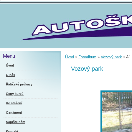
Menu
Úvod
»
Fotoalbum
»
Vozový park
»
A1 
Úvod
Vozový park
O nás
Řidičské průkazy
Ceny kurzů
Ke stažení
Oznámení
Napište nám
Kontakt