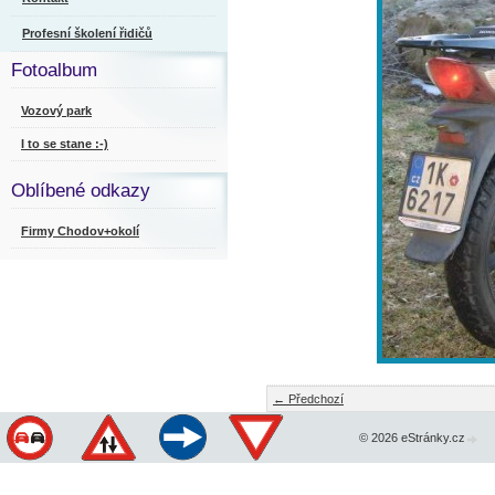
Profesní školení řidičů
Fotoalbum
Vozový park
I to se stane :-)
Oblíbené odkazy
Firmy Chodov+okolí
← Předchozí
© 2026 eStránky.cz