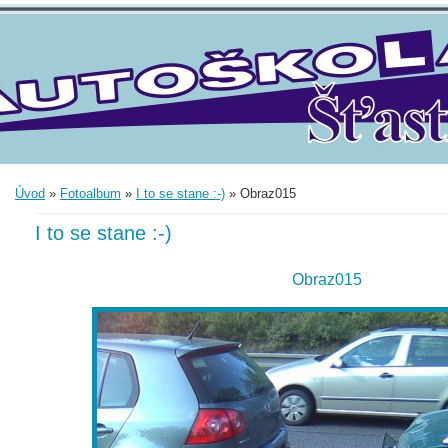
Úvod
»
Fotoalbum
»
I to se stane :-)
»
Obraz015
I to se stane :-)
Obraz015