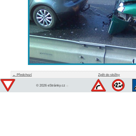
← Předchozí
Zpět do složky
© 2026 eStránky.cz