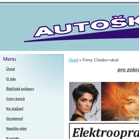
Menu
Úvod
»
Firmy Chodov+okolí
Úvod
pro zobr
O nás
Řidičské průkazy
Ceny kurzů
Ke stažení
Oznámení
Napište nám
Kontakt